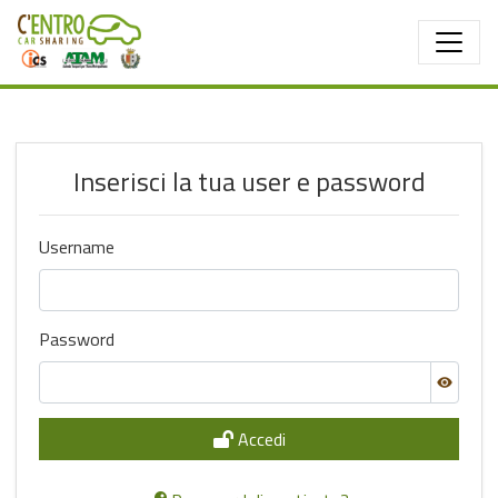
Salta al contenuto principale
Inserisci la tua user e password
Username
Password
Accedi