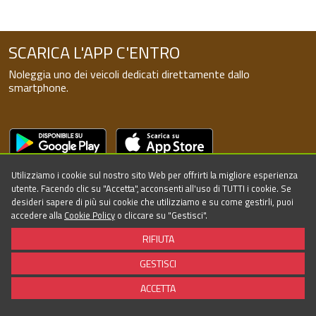
SCARICA L'APP C'ENTRO
Noleggia uno dei veicoli dedicati direttamente dallo
smartphone.
SEGUICI SUI SOCIAL!
Utilizziamo i cookie sul nostro sito Web per offrirti la migliore esperienza
utente. Facendo clic su "Accetta", acconsenti all'uso di TUTTI i cookie. Se
desideri sapere di più sui cookie che utilizziamo e su come gestirli, puoi
accedere alla
Cookie Policy
o cliccare su "Gestisci".
RIFIUTA
GESTISCI
©2026 - Powered by Targa Telematics - All rights reserved
ACCETTA
Policy
Cookie
Accessibilità
Termini di servizio
FAQ
Contattaci