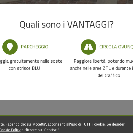
Quali sono i VANTAGGI?
PARCHEGGIO
CIRCOLA OVUN
ggia gratuitamente nelle soste
Paggiore libertà, potendo mu
con strisce BLU
anche nelle aree ZTL e durante i
del traffico
te. Facendo clic su "Accetta", acconsenti all'uso di TUTTI i cookie. Se desideri
Cookie Policy
o cliccare su "Gestisci".