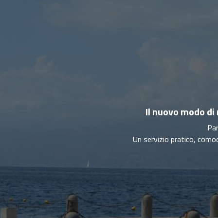
Il nuovo modo di
Par
Un servizio pratico, como