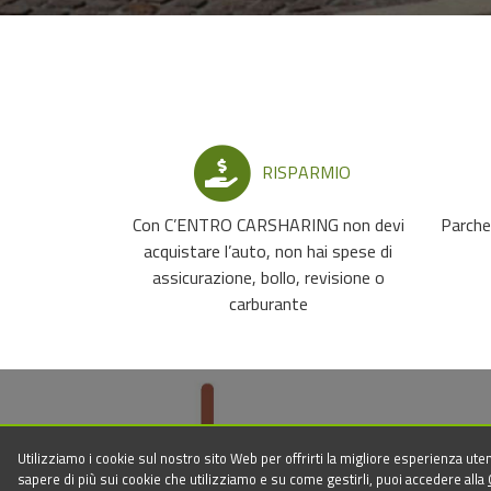
RISPARMIO
Con C’ENTRO CARSHARING non devi
Parche
acquistare l’auto, non hai spese di
assicurazione, bollo, revisione o
carburante
Utilizziamo i cookie sul nostro sito Web per offrirti la migliore esperienza uten
sapere di più sui cookie che utilizziamo e su come gestirli, puoi accedere alla