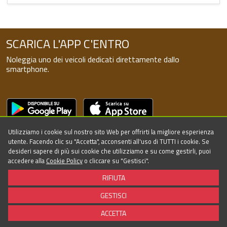
SCARICA L'APP C'ENTRO
Noleggia uno dei veicoli dedicati direttamente dallo
smartphone.
SEGUICI SUI SOCIAL!
Utilizziamo i cookie sul nostro sito Web per offrirti la migliore esperienza
utente. Facendo clic su "Accetta", acconsenti all'uso di TUTTI i cookie. Se
desideri sapere di più sui cookie che utilizziamo e su come gestirli, puoi
accedere alla
Cookie Policy
o cliccare su "Gestisci".
RIFIUTA
GESTISCI
©2026 - Powered by Targa Telematics - All rights reserved
ACCETTA
Policy
Cookie
Accessibilità
Termini di servizio
FAQ
Contattaci