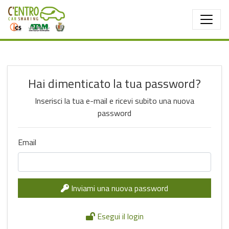
Salta al contenuto principale
Hai dimenticato la tua password?
Inserisci la tua e-mail e ricevi subito una nuova
password
Email
Inviami una nuova password
Esegui il login